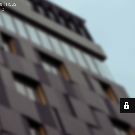
e ! nous
ne :