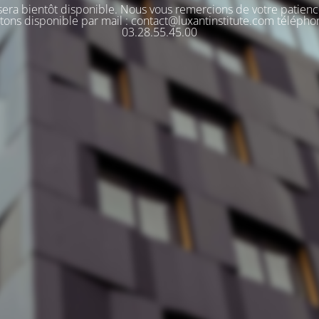
 sera bientôt disponible. Nous vous remercions de votre patienc
tons disponible par mail : contact@luxantinstitute.com télépho
03.28.55.45.00