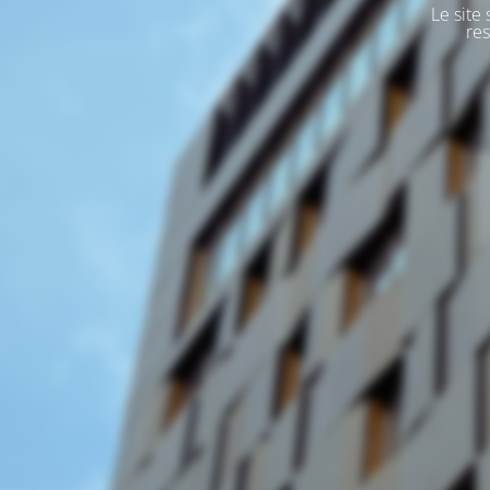
Le site
res