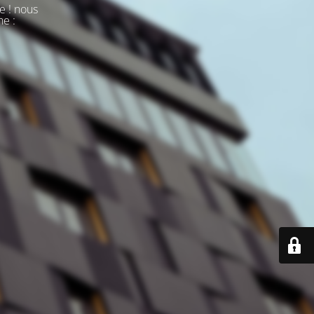
e ! nous
ne :