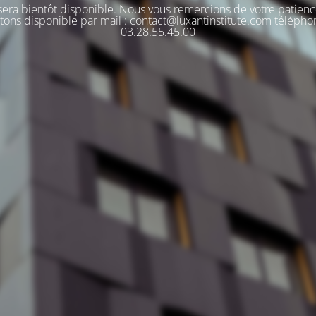
 sera bientôt disponible. Nous vous remercions de votre patienc
tons disponible par mail : contact@luxantinstitute.com télépho
03.28.55.45.00