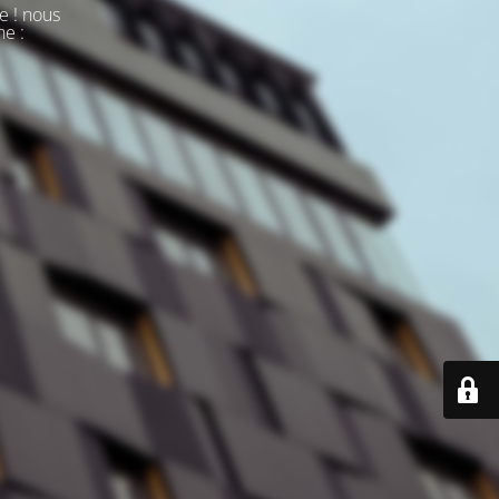
e ! nous
ne :