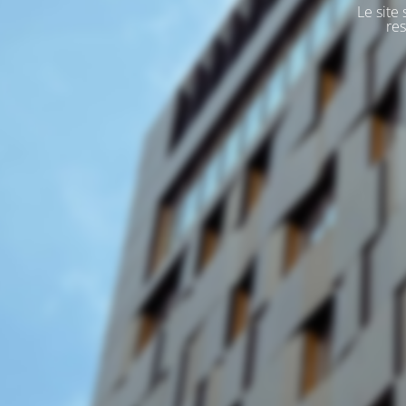
Le site
res