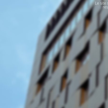
Le site
res