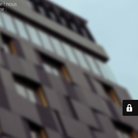
e ! nous
ne :