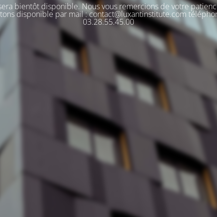
 sera bientôt disponible. Nous vous remercions de votre patienc
tons disponible par mail : contact@luxantinstitute.com télépho
03.28.55.45.00