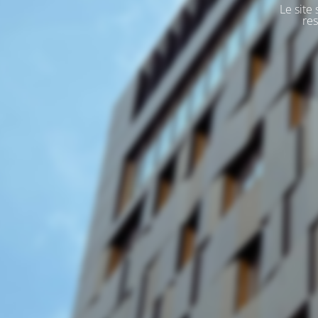
Le site
res