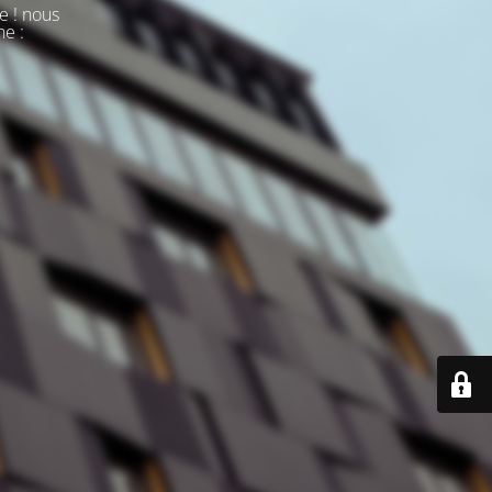
e ! nous
ne :