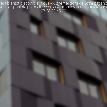
 sera bientôt disponible. Nous vous remercions de votre patienc
tons disponible par mail : contact@luxantinstitute.com télépho
03.28.55.45.00