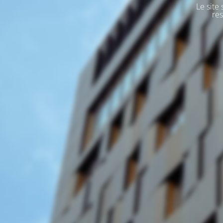
Le site
res