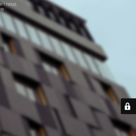
e ! nous
ne :