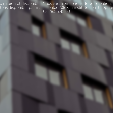
 sera bientôt disponible. Nous vous remercions de votre patienc
tons disponible par mail : contact@luxantinstitute.com télépho
03.28.55.45.00