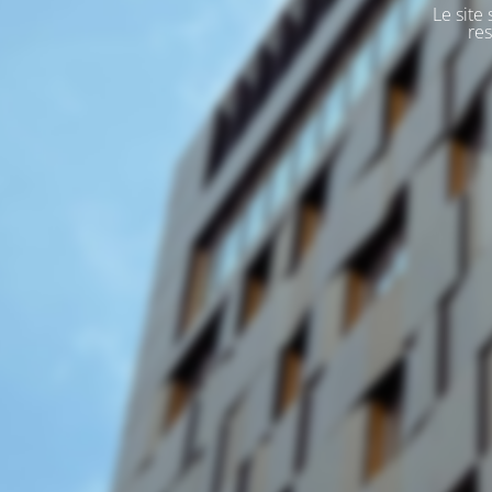
Le site
res