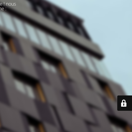
e ! nous
ne :