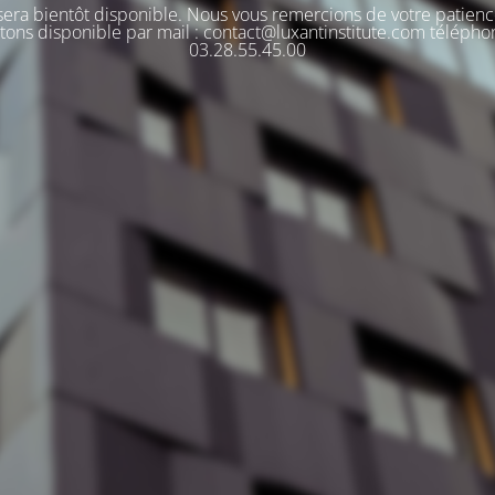
 sera bientôt disponible. Nous vous remercions de votre patienc
tons disponible par mail : contact@luxantinstitute.com télépho
03.28.55.45.00