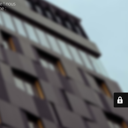
e ! nous
ne :