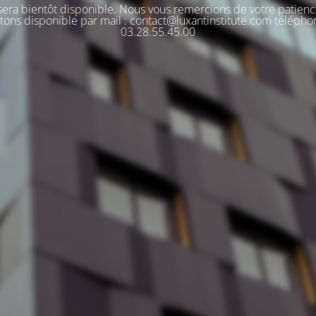
 sera bientôt disponible. Nous vous remercions de votre patienc
tons disponible par mail : contact@luxantinstitute.com télépho
03.28.55.45.00