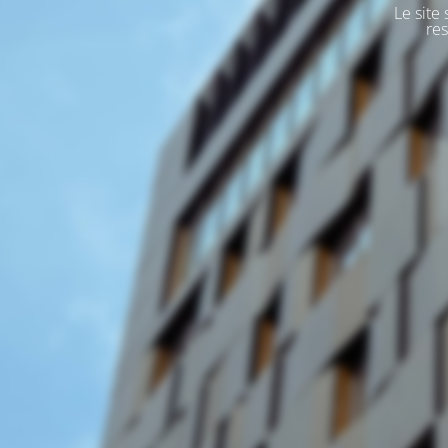
Le site
res