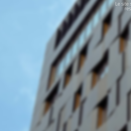
Le site
res