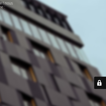
e ! nous
ne :