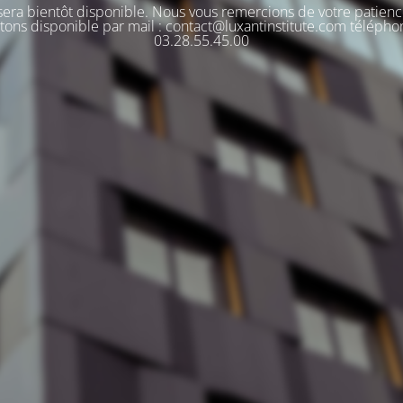
 sera bientôt disponible. Nous vous remercions de votre patienc
tons disponible par mail : contact@luxantinstitute.com télépho
03.28.55.45.00