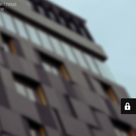
e ! nous
ne :