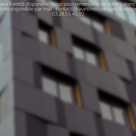
 sera bientôt disponible. Nous vous remercions de votre patienc
tons disponible par mail : contact@luxantinstitute.com télépho
03.28.55.45.00