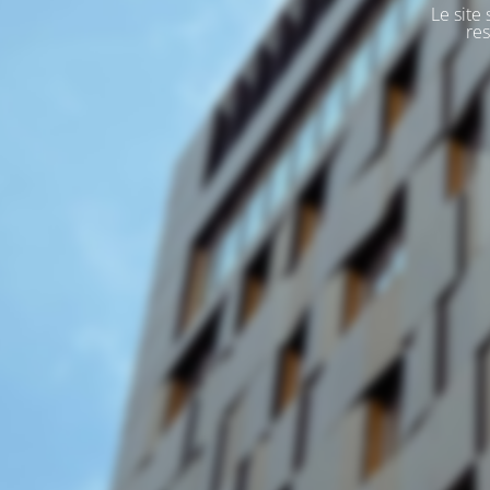
Le site
res