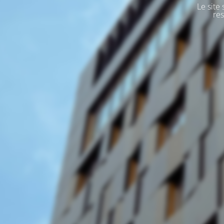
Le site
res