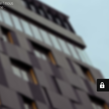
e ! nous
ne :