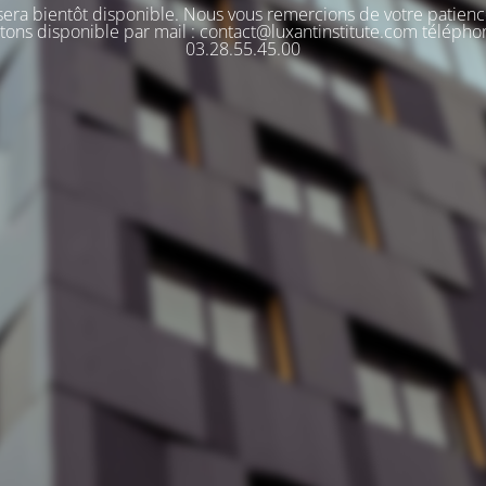
 sera bientôt disponible. Nous vous remercions de votre patienc
tons disponible par mail : contact@luxantinstitute.com télépho
03.28.55.45.00