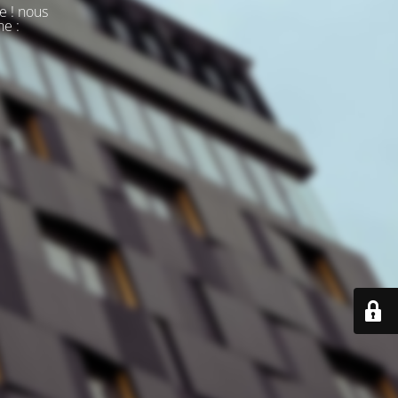
e ! nous
ne :