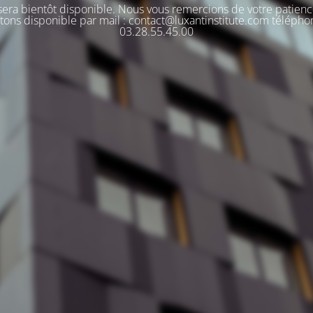
 sera bientôt disponible. Nous vous remercions de votre patienc
tons disponible par mail : contact@luxantinstitute.com télépho
03.28.55.45.00