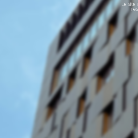
Le site
res