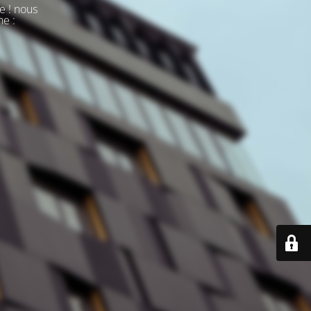
e ! nous
ne :