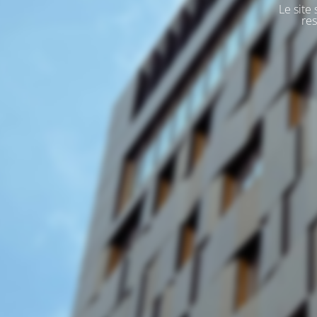
Le site
res