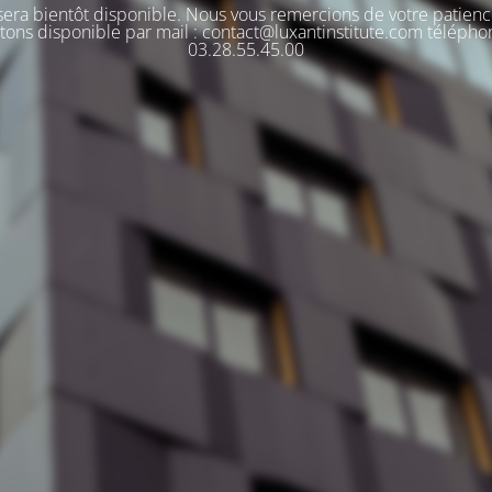
 sera bientôt disponible. Nous vous remercions de votre patienc
tons disponible par mail : contact@luxantinstitute.com télépho
03.28.55.45.00